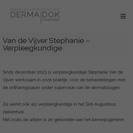
S
D
D
p
e
e
r
r
r
i
m
m
n
a
Van de Vijver Stephanie –
a
g
d
Verpleegkundige
t
n
o
o
a
k
l
a
h
o
r
u
Sinds december 2023 is verpleegkundige Stephanie Van de
g
d
i
Vijver werkzaam in onze praktijk, voor de behandelingen met
i
e
d
de ontharingslaser onder supervisie van de dermatologen.
e
i
k
,
n
l
Ze werkt ook als verpleegkundige in het Sint-Augustinus
c
h
i
ziekenhuis.
h
n
o
Net zoals de artsen is ze gebonden aan het beroepsgeheim.
i
i
u
e
r
d