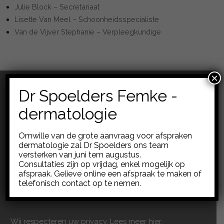
Julie Block – Secretariaat
Lisette Van Meel – Schoonheidsspecialiste
Van de Vijver Stephanie – Verpleegkundige
×
Dr Spoelders Femke -
dermatologie
Dermadok – Huidkliniek
Omwille van de grote aanvraag voor afspraken
Rijnkaai 22
dermatologie zal Dr Spoelders ons team
versterken van juni tem augustus.
B-2000 Antwerpen (Het Eilandje)
Consultaties zijn op vrijdag, enkel mogelijk op
T 03 291 66 89
afspraak. Gelieve online een afspraak te maken of
telefonisch contact op te nemen.
Privacy policy
Wij respecteren uw privacy.
Lees meer hier.